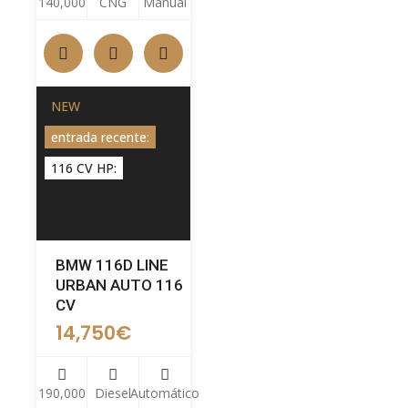
140,000
CNG
Manual
NEW
entrada recente:
116 CV HP:
BMW 116D LINE
URBAN AUTO 116
CV
14,750
€
190,000
Diesel
Automático