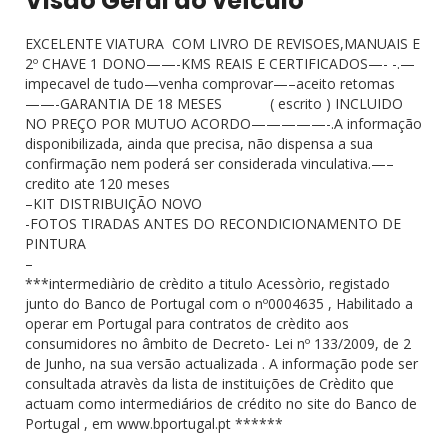
Visão Geral do veículo
EXCELENTE VIATURA COM LIVRO DE REVISOES,MANUAIS E
2º CHAVE 1 DONO——-KMS REAIS E CERTIFICADOS—- -.—
impecavel de tudo—venha comprovar—–aceito retomas
——-GARANTIA DE 18 MESES ( escrito ) INCLUIDO
NO PREÇO POR MUTUO ACORDO—————-.A informação
disponibilizada, ainda que precisa, não dispensa a sua
confirmação nem poderá ser considerada vinculativa.—–
credito ate 120 meses
–KIT DISTRIBUIÇÃO NOVO
-FOTOS TIRADAS ANTES DO RECONDICIONAMENTO DE
PINTURA
–
***intermediàrio de crèdito a titulo Acessòrio, registado
junto do Banco de Portugal com o nº0004635 , Habilitado a
operar em Portugal para contratos de crèdito aos
consumidores no âmbito de Decreto- Lei nº 133/2009, de 2
de Junho, na sua versão actualizada . A informação pode ser
consultada atravès da lista de instituições de Crèdito que
actuam como intermediários de crédito no site do Banco de
Portugal , em www.bportugal.pt ******