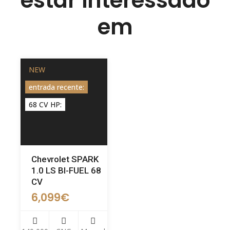
estar interessado
em
NEW
entrada recente:
68 CV HP:
Chevrolet SPARK
1.0 LS BI-FUEL 68
CV
6,099
€