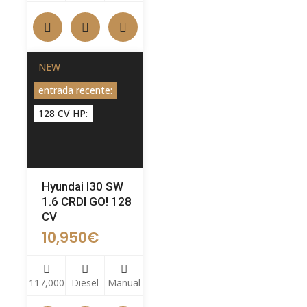
NEW
entrada recente:
128 CV HP:
Hyundai I30 SW
1.6 CRDI GO! 128
CV
10,950
€
117,000
Diesel
Manual