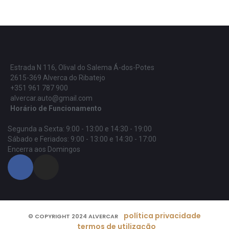
Estrada N 116, Olival do Salema Á-dos-Potes
2615-369 Alverca do Ribatejo
+351 961 787 900
alvercar.auto@gmail.com
Horário de Funcionamento
Segunda a Sexta: 9:00 - 13:00 e 14:30 - 19:00
Sábado e Feriados: 9:00 - 13:00 e 14:30 - 17:00
Encerra aos Domingos
política privacidade
© COPYRIGHT 2024 ALVERCAR
termos de utilização