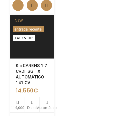
NEW
entrada recente:
141 CV HP:
Kia CARENS 1.7
CRDI ISG TX
AUTOMÁTICO
141 CV
14,550
€
114,000
Diesel
Automático