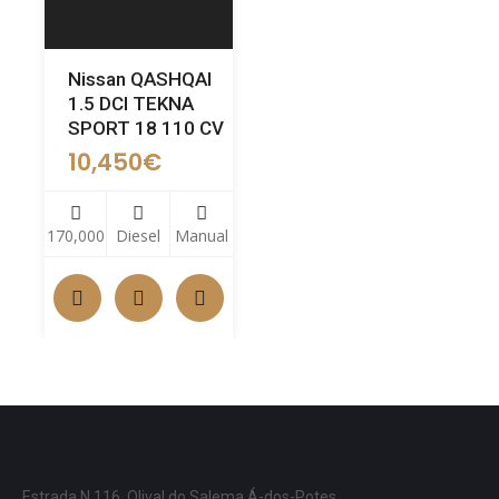
Nissan QASHQAI
1.5 DCI TEKNA
SPORT 18 110 CV
10,450
€
170,000
Diesel
Manual
Estrada N 116, Olival do Salema Á-dos-Potes