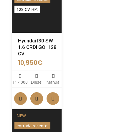
128 CV HP:
Hyundai I30 SW
1.6 CRDI GO! 128
CV
10,950
€
117,000
Diesel
Manual
NEW
entrada recente: