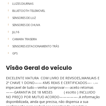
LUZES DIURNAS
BLUETOOTH TELEMOVEL
SENSORES DE LUZ
SENSORES DE CHUVA
JLL16
CAMARA TRASEIRA
SENSORES ESTACIONAMENTO TRÁS
GPS
Visão Geral do veículo
EXCELENTE VIATURA COM LIVRO DE REVISOES,MANUAIS E
2º CHAVE 1 DONO——-KMS REAIS E CERTIFICADOS—- -.—
impecavel de tudo—venha comprovar—–aceito retomas
——-GARANTIA DE 18 MESES ( escrito ) INCLUIDO
NO PREÇO POR MUTUO ACORDO—————-.A informação
disponibilizada, ainda que precisa, não dispensa a sua