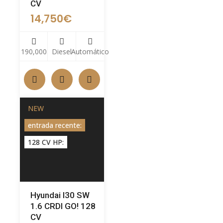
CV
14,750
€
190,000
Diesel
Automático
NEW
entrada recente:
128 CV HP:
Hyundai I30 SW
1.6 CRDI GO! 128
CV