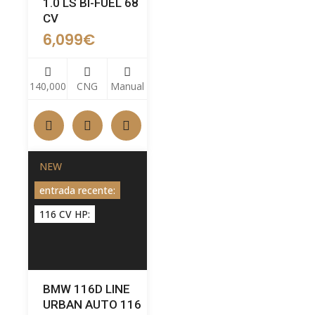
1.0 LS BI-FUEL 68
CV
6,099
€
140,000
CNG
Manual
NEW
entrada recente:
116 CV HP:
BMW 116D LINE
URBAN AUTO 116