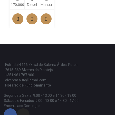
170,000
Diesel
Manual
Estrada N 116, Olival do Salema Á-dos-Potes
2615-369 Alverca do Ribatejo
+351 961 787 900
alvercar.auto@gmail.com
Horário de Funcionamento
Segunda a Sexta: 9:00 - 13:00 e 14:30 - 19:00
Sábado e Feriados: 9:00 - 13:00 e 14:30 - 17:00
Encerra aos Domingos