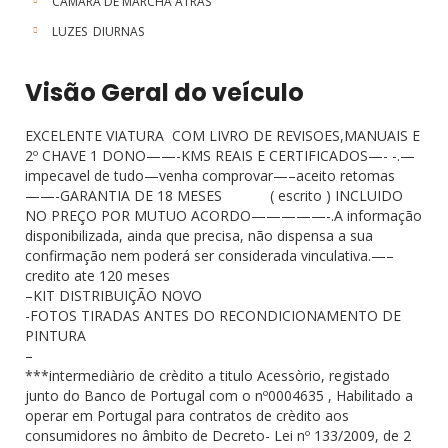
CAMARA DE MARCHA ATRÀS
LUZES DIURNAS
Visão Geral do veículo
EXCELENTE VIATURA COM LIVRO DE REVISOES,MANUAIS E
2º CHAVE 1 DONO——-KMS REAIS E CERTIFICADOS—- -.—
impecavel de tudo—venha comprovar—–aceito retomas
——-GARANTIA DE 18 MESES ( escrito ) INCLUIDO
NO PREÇO POR MUTUO ACORDO—————-.A informação
disponibilizada, ainda que precisa, não dispensa a sua
confirmação nem poderá ser considerada vinculativa.—–
credito ate 120 meses
–KIT DISTRIBUIÇÃO NOVO
-FOTOS TIRADAS ANTES DO RECONDICIONAMENTO DE
PINTURA
–
***intermediàrio de crèdito a titulo Acessòrio, registado
junto do Banco de Portugal com o nº0004635 , Habilitado a
operar em Portugal para contratos de crèdito aos
consumidores no âmbito de Decreto- Lei nº 133/2009, de 2