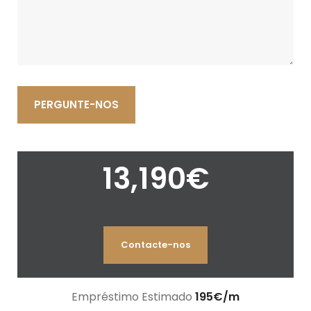
PERGUNTE-NOS
13,190
€
Contacte-nos
Empréstimo Estimado
195
€
/m